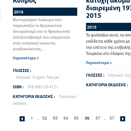
Κύπρος
κατοχή ακόμα
διαιρεμένη 19
2016
2015
Φωτογραφικό λεύκωμα που
παρουσιάζει το θρησκευτικό
2015
πλουραλισμό και το θρησκευτικό
Το φυλλάδιο αυτό, το οπ
αλληλοσεβασμό που επικρατούν
εκδίδεται κάθε χρόνο μ
στην κυπριακή κοινωνία,
την επέτειο της εισβολής
αναδεικνύοντας…
Τουρκίας στο έδαφος τ
Περισσότερα
Περισσότερα
ΓΛΩΣΣΕΣ :
ΓΛΩΣΣΕΣ :
Ελληνικά
Eng
Ελληνικά
English
Français
ΚΑΤΗΓΟΡΙΑ ΕΚΔΟΣΗΣ :
ISBN :
978-9963-50-412-1
ΚΑΤΗΓΟΡΙΑ ΕΚΔΟΣΗΣ :
Πολυτελείς
εκδόσεις
1
..
52
53
54
55
56
57
..
57