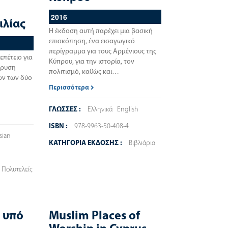
ν
2016
ιλίας
Η έκδοση αυτή παρέχει μια βασική
επισκόπηση, ένα εισαγωγικό
περίγραμμα για τους Αρμένιους της
πέτειο για
Κύπρου, για την ιστορία, τον
δρυση
πολιτισμό, καθώς και…
ων των δύο
Περισσότερα
ΓΛΩΣΣΕΣ :
Ελληνικά
English
ISBN :
978-9963-50-408-4
sian
ΚΑΤΗΓΟΡΙΑ ΕΚΔΟΣΗΣ :
Βιβλιάρια
1
Πολυτελείς
 υπό
Muslim Places of