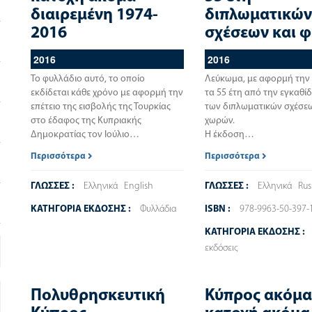
διαιρεμένη 1974-
διπλωματικώ
2016
σχέσεων και φ
2016
2016
Το φυλλάδιο αυτό, το οποίο
Λεύκωμα, με αφορμή την ε
εκδίδεται κάθε χρόνο με αφορμή την
τα 55 έτη από την εγκαθί
επέτειο της εισβολής της Τουρκίας
των
διπλωματικών σχέσε
στο έδαφος της Κυπριακής
χωρών.
Δημοκρατίας τον Ιούλιο…
Η έκδοση…
Περισσότερα
Περισσότερα
ΓΛΩΣΣΕΣ :
Ελληνικά
English
ΓΛΩΣΣΕΣ :
Ελληνικά
Rus
ΚΑΤΗΓΟΡΙΑ ΕΚΔΟΣΗΣ :
Φυλλάδια
ISBN :
978-9963-50-397-
ΚΑΤΗΓΟΡΙΑ ΕΚΔΟΣΗΣ :
εκδόσεις
Πολυθρησκευτική
Κύπρος ακόμα