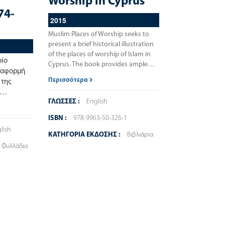
Worship in Cyprus
74-
2015
Muslim Places of Worship seeks to
present a brief historical illustration
of the places of worship of Islam in
οίο
Cyprus. The book provides ample…
ε αφορμή
Περισσότερα
 της
ης…
ΓΛΩΣΣΕΣ :
English
ISBN :
978-9963-50-326-1
lish
ΚΑΤΗΓΟΡΙΑ ΕΚΔΟΣΗΣ :
Βιβλιάρια
Φυλλάδια