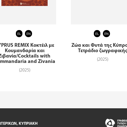
EL
EN
EL
EN
YPRUS REMIX Κοκτέιλ με
Ζώα και Φυτά της Κύπρο
Κουμανδαρία και
Τετράδιο ζωγραφική
Ζιβανία/Cocktails with
(2025)
mmandaria and Zivania
(2025)
ΩΤΕΡΙΚΩΝ, ΚΥΠΡΙΑΚΗ