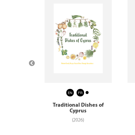
EN
FR
uestion a
Traditional Dishes of
oduction
Cyprus
)
(2026)