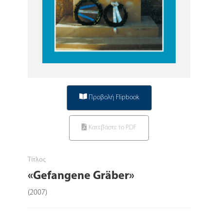
Προβολή Flipbook
Κατεβάστε το PDF
Τίτλος
«Gefangene Gräber»
(2007)