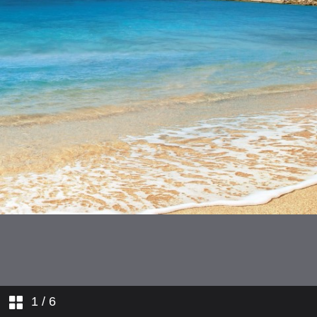
1
/ 6